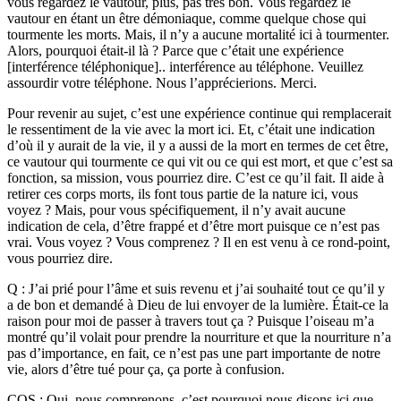
vous regardez le vautour, plus, pas très bon. Vous regardez le
vautour en étant un être démoniaque, comme quelque chose qui
tourmente les morts. Mais, il n’y a aucune mortalité ici à tourmenter.
Alors, pourquoi était-il là ? Parce que c’était une expérience
[interférence téléphonique].. interférence au téléphone. Veuillez
assourdir votre téléphone. Nous l’apprécierions. Merci.
Pour revenir au sujet, c’est une expérience continue qui remplacerait
le ressentiment de la vie avec la mort ici. Et, c’était une indication
d’où il y aurait de la vie, il y a aussi de la mort en termes de cet être,
ce vautour qui tourmente ce qui vit ou ce qui est mort, et que c’est sa
fonction, sa mission, vous pourriez dire. C’est ce qu’il fait. Il aide à
retirer ces corps morts, ils font tous partie de la nature ici, vous
voyez ? Mais, pour vous spécifiquement, il n’y avait aucune
indication de cela, d’être frappé et d’être mort puisque ce n’est pas
vrai. Vous voyez ? Vous comprenez ? Il en est venu à ce rond-point,
vous pourriez dire.
Q : J’ai prié pour l’âme et suis revenu et j’ai souhaité tout ce qu’il y
a de bon et demandé à Dieu de lui envoyer de la lumière. Était-ce la
raison pour moi de passer à travers tout ça ? Puisque l’oiseau m’a
montré qu’il volait pour prendre la nourriture et que la nourriture n’a
pas d’importance, en fait, ce n’est pas une part importante de notre
vie, alors d’être tué pour ça, ça porte à confusion.
CQS : Oui, nous comprenons, c’est pourquoi nous disons ici que