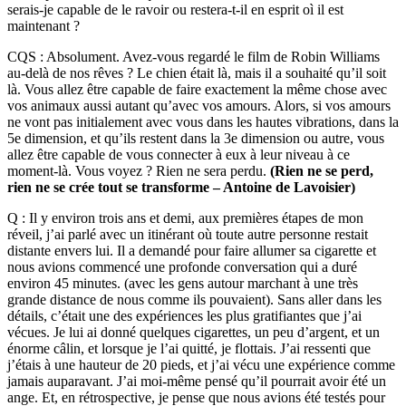
serais-je capable de le ravoir ou restera-t-il en esprit oì il est
maintenant ?
CQS : Absolument. Avez-vous regardé le film de Robin Williams
au-delà de nos rêves ? Le chien était là, mais il a souhaité qu’il soit
là. Vous allez être capable de faire exactement la même chose avec
vos animaux aussi autant qu’avec vos amours. Alors, si vos amours
ne vont pas initialement avec vous dans les hautes vibrations, dans la
5e dimension, et qu’ils restent dans la 3e dimension ou autre, vous
allez être capable de vous connecter à eux à leur niveau à ce
moment-là. Vous voyez ? Rien ne sera perdu.
(Rien ne se perd,
rien ne se crée tout se transforme – Antoine de Lavoisier)
Q : Il y environ trois ans et demi, aux premières étapes de mon
réveil, j’ai parlé avec un itinérant où toute autre personne restait
distante envers lui. Il a demandé pour faire allumer sa cigarette et
nous avions commencé une profonde conversation qui a duré
environ 45 minutes. (avec les gens autour marchant à une très
grande distance de nous comme ils pouvaient). Sans aller dans les
détails, c’était une des expériences les plus gratifiantes que j’ai
vécues. Je lui ai donné quelques cigarettes, un peu d’argent, et un
énorme câlin, et lorsque je l’ai quitté, je flottais. J’ai ressenti que
j’étais à une hauteur de 20 pieds, et j’ai vécu une expérience comme
jamais auparavant. J’ai moi-même pensé qu’il pourrait avoir été un
ange. Et, en rétrospective, je pense que nous avions été testés pour