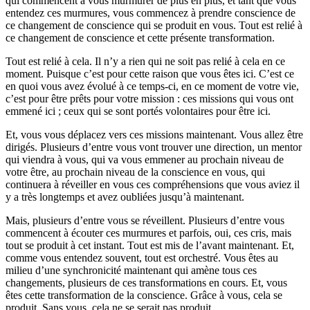
qui commencent à vous murmurer de plus en plus, et tant que vous
entendez ces murmures, vous commencez à prendre conscience de
ce changement de conscience qui se produit en vous. Tout est relié à
ce changement de conscience et cette présente transformation.
Tout est relié à cela. Il n’y a rien qui ne soit pas relié à cela en ce
moment. Puisque c’est pour cette raison que vous êtes ici. C’est ce
en quoi vous avez évolué à ce temps-ci, en ce moment de votre vie,
c’est pour être prêts pour votre mission : ces missions qui vous ont
emmené ici ; ceux qui se sont portés volontaires pour être ici.
Et, vous vous déplacez vers ces missions maintenant. Vous allez être
dirigés. Plusieurs d’entre vous vont trouver une direction, un mentor
qui viendra à vous, qui va vous emmener au prochain niveau de
votre être, au prochain niveau de la conscience en vous, qui
continuera à réveiller en vous ces compréhensions que vous aviez il
y a très longtemps et avez oubliées jusqu’à maintenant.
Mais, plusieurs d’entre vous se réveillent. Plusieurs d’entre vous
commencent à écouter ces murmures et parfois, oui, ces cris, mais
tout se produit à cet instant. Tout est mis de l’avant maintenant. Et,
comme vous entendez souvent, tout est orchestré. Vous êtes au
milieu d’une synchronicité maintenant qui amène tous ces
changements, plusieurs de ces transformations en cours. Et, vous
êtes cette transformation de la conscience. Grâce à vous, cela se
produit. Sans vous, cela ne se serait pas produit.