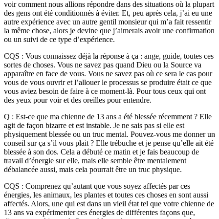
voir comment nous allions répondre dans des situations où la plupart
des gens ont été conditionnés à éviter. Et, peu après cela, j’ai eu une
autre expérience avec un autre gentil monsieur qui m’a fait ressentir
la même chose, alors je devine que j’aimerais avoir une confirmation
ou un suivi de ce type d’expérience.
CQS : Vous connaissez déjà la réponse à ça : ange, guide, toutes ces
sortes de choses. Vous ne savez pas quand Dieu ou la Source va
apparaître en face de vous. Vous ne savez pas où ce sera le cas pour
vous de vous ouvrir et l’allouer le processus se produire était ce que
vous aviez besoin de faire à ce moment-là. Pour tous ceux qui ont
des yeux pour voir et des oreilles pour entendre.
Q : Est-ce que ma chienne de 13 ans a été blessée récemment ? Elle
agit de façon bizarre et est instable. Je ne sais pas si elle est
physiquement blessée ou un truc mental. Pouvez-vous me donner un
conseil sur ça s’il vous plait ? Elle trébuche et je pense qu’elle ait été
blessée à son dos. Cela a débuté ce matin et je fais beaucoup de
travail d’énergie sur elle, mais elle semble être mentalement
débalancée aussi, mais cela pourrait être un truc physique.
CQS : Comprenez qu’autant que vous soyez affectés par ces
énergies, les animaux, les plantes et toutes ces choses en sont aussi
affectés. Alors, une qui est dans un vieil état tel que votre chienne de
13 ans va expérimenter ces énergies de différentes façons que,