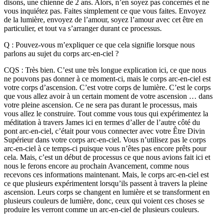
disons, une chienne de 2 ans. Alors, n’en soyez pas concernés et ne
vous inquiétez pas. Faites simplement ce que vous faites. Envoyez
de la lumière, envoyez de l’amour, soyez l’amour avec cet être en
particulier, et tout va s’arranger durant ce processus.
Q : Pouvez-vous m’expliquer ce que cela signifie lorsque nous
parlons au sujet du corps arc-en-ciel ?
CQS : Très bien. C’est une très longue explication ici, ce que nous
ne pouvons pas donner à ce moment-ci, mais le corps arc-en-ciel est
votre corps d’ascension. C’est votre corps de lumière. C’est le corps
que vous allez avoir à un certain moment de votre ascension … dans
votre pleine ascension. Ce ne sera pas durant le processus, mais
vous allez le construire. Tout comme vous tous qui expérimentez la
méditation à travers James ici en termes d’aller de l’autre côté du
pont arc-en-ciel, c’était pour vous connecter avec votre Être Divin
Supérieur dans votre corps arc-en-ciel. Vous n’utilisez pas le corps
arc-en-ciel à ce temps-ci puisque vous n’êtes pas encore prêts pour
cela. Mais, c’est un début de processus ce que nous avions fait ici et
nous le ferons encore au prochain Avancement, comme nous
recevons ces informations maintenant. Mais, le corps arc-en-ciel est
ce que plusieurs expérimentent lorsqu’ils passent à travers la pleine
ascension. Leurs corps se changent en lumière et se transforment en
plusieurs couleurs de lumière, donc, ceux qui voient ces choses se
produire les verront comme un arc-en-ciel de plusieurs couleurs.