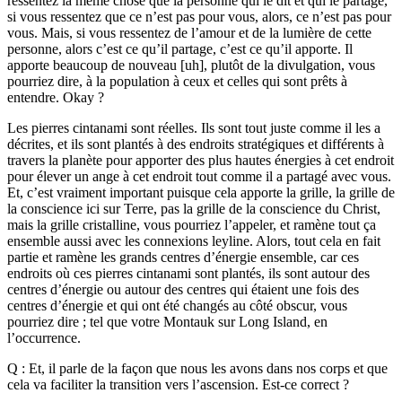
ressentez la même chose que la personne qui le dit et qui le partage,
si vous ressentez que ce n’est pas pour vous, alors, ce n’est pas pour
vous. Mais, si vous ressentez de l’amour et de la lumière de cette
personne, alors c’est ce qu’il partage, c’est ce qu’il apporte. Il
apporte beaucoup de nouveau [uh], plutôt de la divulgation, vous
pourriez dire, à la population à ceux et celles qui sont prêts à
entendre. Okay ?
Les pierres cintanami sont réelles. Ils sont tout juste comme il les a
décrites, et ils sont plantés à des endroits stratégiques et différents à
travers la planète pour apporter des plus hautes énergies à cet endroit
pour élever un ange à cet endroit tout comme il a partagé avec vous.
Et, c’est vraiment important puisque cela apporte la grille, la grille de
la conscience ici sur Terre, pas la grille de la conscience du Christ,
mais la grille cristalline, vous pourriez l’appeler, et ramène tout ça
ensemble aussi avec les connexions leyline. Alors, tout cela en fait
partie et ramène les grands centres d’énergie ensemble, car ces
endroits où ces pierres cintanami sont plantés, ils sont autour des
centres d’énergie ou autour des centres qui étaient une fois des
centres d’énergie et qui ont été changés au côté obscur, vous
pourriez dire ; tel que votre Montauk sur Long Island, en
l’occurrence.
Q : Et, il parle de la façon que nous les avons dans nos corps et que
cela va faciliter la transition vers l’ascension. Est-ce correct ?