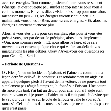
avec ces énergies. Tout comme plusieurs d’entre vous ressentent
l’énergie, et c’est quelque peu surréel et trop intense pour vous à
certains moments. Et, vous dites : «Bien, c’est trop pour nous alors
ralentissez un peu.». Et, les énergies ralentissent un peu. Et,
maintenant, vous dites : «Bien, amenez ces énergies. » Et, alors, les
énergies s’amènent et encore plus.
Alors, si vous êtes prêts pour ces énergies, plus pour si vous êtes
prêts à vous jeter par dessus le précipice, alors dites simplement :
«Oui, nous sommes prêts.». Et, nous allons le faire, et ce sera
merveilleux et ce sera quelque chose qui va être au-delà de vos
imaginations les plus débiles. Okay ? Avez-vous des questions ici
pour Celui Qui Sert ?
–
Période de Questions
–
Q : Hier, j’ai eu un incident déplaisant, et j’aimerais connaitre ma
leçon derrière celle-là. Je conduisais et soudainement un aigle est
apparu à quelques pieds à l’avant de ma voiture. Je ne pouvais tout
simplement pas réagir à temps et j’ai foncé sur l’oiseau. Une courte
distance plus tard, j’ai fait un détour pour aller voir si l’aigle était
encore vivant et si je pouvais l’aider, mais il était parti. Je devine que
le vautour que j’ai vu sur le côté de la route est allé le voir et l’a
ramassé. Cela m’a mis dans tous mes états et je ne comprends pas ce
qu’il s’est passé.