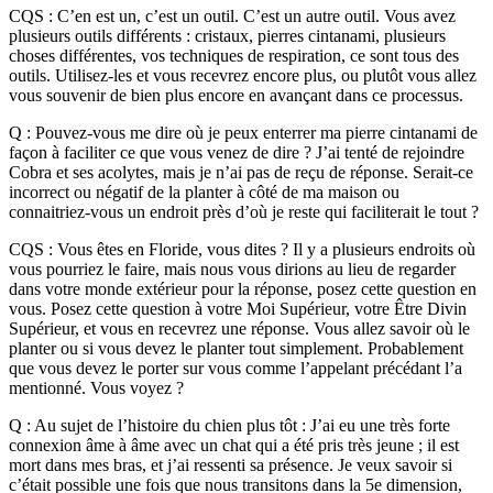
CQS : C’en est un, c’est un outil. C’est un autre outil. Vous avez
plusieurs outils différents : cristaux, pierres cintanami, plusieurs
choses différentes, vos techniques de respiration, ce sont tous des
outils. Utilisez-les et vous recevrez encore plus, ou plutôt vous allez
vous souvenir de bien plus encore en avançant dans ce processus.
Q : Pouvez-vous me dire où je peux enterrer ma pierre cintanami de
façon à faciliter ce que vous venez de dire ? J’ai tenté de rejoindre
Cobra et ses acolytes, mais je n’ai pas de reçu de réponse. Serait-ce
incorrect ou négatif de la planter à côté de ma maison ou
connaitriez-vous un endroit près d’où je reste qui faciliterait le tout ?
CQS : Vous êtes en Floride, vous dites ? Il y a plusieurs endroits où
vous pourriez le faire, mais nous vous dirions au lieu de regarder
dans votre monde extérieur pour la réponse, posez cette question en
vous. Posez cette question à votre Moi Supérieur, votre Être Divin
Supérieur, et vous en recevrez une réponse. Vous allez savoir où le
planter ou si vous devez le planter tout simplement. Probablement
que vous devez le porter sur vous comme l’appelant précédant l’a
mentionné. Vous voyez ?
Q : Au sujet de l’histoire du chien plus tôt : J’ai eu une très forte
connexion âme à âme avec un chat qui a été pris très jeune ; il est
mort dans mes bras, et j’ai ressenti sa présence. Je veux savoir si
c’était possible une fois que nous transitons dans la 5e dimension,