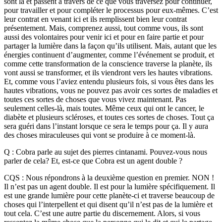
sont là et passent à travers de ce que vous traversez pour continuer,
pour travailler et pour compléter le processus pour eux-mêmes. C’est
leur contrat en venant ici et ils remplissent bien leur contrat
présentement. Mais, comprenez aussi, tout comme vous, ils sont
aussi des volontaires pour venir ici et pour en faire partie et pour
partager la lumière dans la façon qu’ils utilisent. Mais, autant que les
énergies continuent d’augmenter, comme l’événement se produit, et
comme cette transformation de la conscience traverse la planète, ils
vont aussi se transformer, et ils viendront vers les hautes vibrations.
Et, comme vous l’aviez entendu plusieurs fois, si vous êtes dans les
hautes vibrations, vous ne pouvez pas avoir ces sortes de maladies et
toutes ces sortes de choses que vous vivez maintenant. Pas
seulement celles-là, mais toutes. Même ceux qui ont le cancer, le
diabète et plusieurs scléroses, et toutes ces sortes de choses. Tout ça
sera guéri dans l’instant lorsque ce sera le temps pour ça. Il y aura
des choses miraculeuses qui vont se produire à ce moment-là.
Q : Cobra parle au sujet des pierres cintanami. Pouvez-vous nous
parler de cela? Et, est-ce que Cobra est un agent double ?
CQS : Nous répondrons à la deuxième question en premier. NON !
Il n’est pas un agent double. Il est pour la lumière spécifiquement. Il
est une grande lumière pour cette planète-ci et traverse beaucoup de
choses qui l’interpellent et qui disent qu’il n’est pas de la lumière et
tout cela. C’est une autre partie du discernement. Alors, si vous