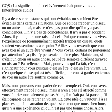
CQS : La signification de cet événement était pour vous …
[interférence audio]
Il y a de ces circonstances qui sont évitables ou semblent être
évitables dans certains situations. Que ce soit de frapper un oiseau
ou un autre animal, mais ce n’est pas pour dire qu’il n’y a pas de
coïncidences. Il n’y a pas de coïncidences. Il n’y a pas d’accident.
Alors, il y a toujours une raison à cela. Puisque comme vous vivez
l’expérience de [communément appelé] frapper un oiseau, quels
seraient vos sentiments à ce point ? Alliez-vous ressentir que vous
avez blessé un autre être vivant ? Vous voyez, certains ne porteraient
pas attention à ça ; ils n’y penseraient même plus. Maintenant, si
c’était un chien ou autre chose, peut-être serait-ce différent qu’avec
un oiseau ? Pas tellement. Mais, pour vous qui l’a fait, c’est
significatif pour vous puisque c’est un être, c’est un être vivant. Et,
c’est quelque chose qui est très difficile pour vous à garder en termes
de voir un autre être souffrir comme ça.
Mais, nous pouvons vous parler de cet exemple-ci. Oui, vous avez
effectivement frappé l’oiseau, mais il n’en a pas été affecté comme
vous l’auriez normalement pensé. Alors, il n’était pas là parce qu’il
était capable de se retirer en volant. Et, cette idée du vautour là à sa
place est que l’incarnation de, quel est ce mot que nous cherchons,
qu’il y a une expérience ici qui n’est pas une bonne chose. Alors,