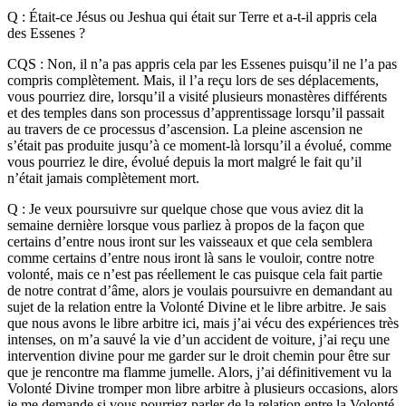
Q : Était-ce Jésus ou Jeshua qui était sur Terre et a-t-il appris cela
des Essenes ?
CQS : Non, il n’a pas appris cela par les Essenes puisqu’il ne l’a pas
compris complètement. Mais, il l’a reçu lors de ses déplacements,
vous pourriez dire, lorsqu’il a visité plusieurs monastères différents
et des temples dans son processus d’apprentissage lorsqu’il passait
au travers de ce processus d’ascension. La pleine ascension ne
s’était pas produite jusqu’à ce moment-là lorsqu’il a évolué, comme
vous pourriez le dire, évolué depuis la mort malgré le fait qu’il
n’était jamais complètement mort.
Q : Je veux poursuivre sur quelque chose que vous aviez dit la
semaine dernière lorsque vous parliez à propos de la façon que
certains d’entre nous iront sur les vaisseaux et que cela semblera
comme certains d’entre nous iront là sans le vouloir, contre notre
volonté, mais ce n’est pas réellement le cas puisque cela fait partie
de notre contrat d’âme, alors je voulais poursuivre en demandant au
sujet de la relation entre la Volonté Divine et le libre arbitre. Je sais
que nous avons le libre arbitre ici, mais j’ai vécu des expériences très
intenses, on m’a sauvé la vie d’un accident de voiture, j’ai reçu une
intervention divine pour me garder sur le droit chemin pour être sur
que je rencontre ma flamme jumelle. Alors, j’ai définitivement vu la
Volonté Divine tromper mon libre arbitre à plusieurs occasions, alors
je me demande si vous pourriez parler de la relation entre la Volonté