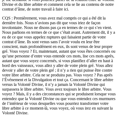
Divine et du libre arbitre et comment cela se lie au contenu de notre
contrat d’âme, de notre travail à faire ici.
CQS : Premièrement, vous avez mal compris ce qui a été dit la
dernière fois. Nous n’avions pas dit que vous iriez de façon
involontaire. Nous ne disons pas ça en termes de ce qui s’en vient.
Nous parlions en termes de ce que c’était avant. Autrement dit, il y a
eu de ce que vous appelez ruptures qui faisaient partie de votre
contrat d’âme. Ils sont venus sans l’avoir voulu en leur être
conscient, mais profondément en eux, ils sont venus de leur propre
gré. Vous voyez ? Et, maintenant, autant que vous êtes concernés ou
qu’une personne d’entre vous entende ces mots, lise ces mots après,
autant que vous soyez concernés, si vous planifiez d’aller en haut à
bord des vaisseaux, vous allez y aller de votre plein gré. Vous allez
devoir y aller de votre plein gré ; il n’y a rien qui puisse être contre
votre libre arbitre. Cela ne se produira pas. Vous voyez ? Pas après
l’Événement et la Divulgation et tout ça. Concernant le libre arbitre
versus la Volonté Divine, il n’y a jamais la Volonté Divine qui
surpassera le libre arbitre. Vous avez toujours le libre arbitre. Vous
voyez ? Mais, il y a des circonstances qui se produisent lorsque vous
entendez que la Volonté Divine ou que vous entendez ces murmures
de l’intérieur de vous desquelles vous pourriez transformer votre
libre arbitre à ce moment-là, vous voyez, où vous irez en suivant la
Volonté Divine.