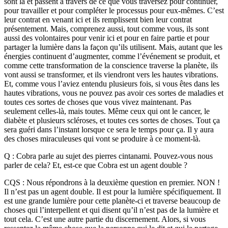
sont là et passent à travers de ce que vous traversez pour continuer,
pour travailler et pour compléter le processus pour eux-mêmes. C’est
leur contrat en venant ici et ils remplissent bien leur contrat
présentement. Mais, comprenez aussi, tout comme vous, ils sont
aussi des volontaires pour venir ici et pour en faire partie et pour
partager la lumière dans la façon qu’ils utilisent. Mais, autant que les
énergies continuent d’augmenter, comme l’événement se produit, et
comme cette transformation de la conscience traverse la planète, ils
vont aussi se transformer, et ils viendront vers les hautes vibrations.
Et, comme vous l’aviez entendu plusieurs fois, si vous êtes dans les
hautes vibrations, vous ne pouvez pas avoir ces sortes de maladies et
toutes ces sortes de choses que vous vivez maintenant. Pas
seulement celles-là, mais toutes. Même ceux qui ont le cancer, le
diabète et plusieurs scléroses, et toutes ces sortes de choses. Tout ça
sera guéri dans l’instant lorsque ce sera le temps pour ça. Il y aura
des choses miraculeuses qui vont se produire à ce moment-là.
Q : Cobra parle au sujet des pierres cintanami. Pouvez-vous nous
parler de cela? Et, est-ce que Cobra est un agent double ?
CQS : Nous répondrons à la deuxième question en premier. NON !
Il n’est pas un agent double. Il est pour la lumière spécifiquement. Il
est une grande lumière pour cette planète-ci et traverse beaucoup de
choses qui l’interpellent et qui disent qu’il n’est pas de la lumière et
tout cela. C’est une autre partie du discernement. Alors, si vous