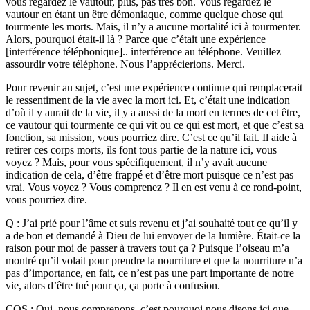
vous regardez le vautour, plus, pas très bon. Vous regardez le
vautour en étant un être démoniaque, comme quelque chose qui
tourmente les morts. Mais, il n’y a aucune mortalité ici à tourmenter.
Alors, pourquoi était-il là ? Parce que c’était une expérience
[interférence téléphonique].. interférence au téléphone. Veuillez
assourdir votre téléphone. Nous l’apprécierions. Merci.
Pour revenir au sujet, c’est une expérience continue qui remplacerait
le ressentiment de la vie avec la mort ici. Et, c’était une indication
d’où il y aurait de la vie, il y a aussi de la mort en termes de cet être,
ce vautour qui tourmente ce qui vit ou ce qui est mort, et que c’est sa
fonction, sa mission, vous pourriez dire. C’est ce qu’il fait. Il aide à
retirer ces corps morts, ils font tous partie de la nature ici, vous
voyez ? Mais, pour vous spécifiquement, il n’y avait aucune
indication de cela, d’être frappé et d’être mort puisque ce n’est pas
vrai. Vous voyez ? Vous comprenez ? Il en est venu à ce rond-point,
vous pourriez dire.
Q : J’ai prié pour l’âme et suis revenu et j’ai souhaité tout ce qu’il y
a de bon et demandé à Dieu de lui envoyer de la lumière. Était-ce la
raison pour moi de passer à travers tout ça ? Puisque l’oiseau m’a
montré qu’il volait pour prendre la nourriture et que la nourriture n’a
pas d’importance, en fait, ce n’est pas une part importante de notre
vie, alors d’être tué pour ça, ça porte à confusion.
CQS : Oui, nous comprenons, c’est pourquoi nous disons ici que