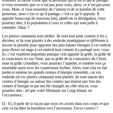
ressentez la même chose que la personne qui le dit et qui le partage,
si vous ressentez que ce n’est pas pour vous, alors, ce n’est pas pour
vous. Mais, si vous ressentez de l’amour et de la lumière de cette
personne, alors c’est ce qu’il partage, c’est ce qu’il apporte. Il
apporte beaucoup de nouveau [uh], plutôt de la divulgation, vous
pourriez dire, à la population à ceux et celles qui sont prêts à
entendre. Okay ?
Les pierres cintanami sont réelles. Ils sont tout juste comme il les a
décrites, et ils sont plantés à des endroits stratégiques et différents à
travers la planète pour apporter des plus hautes énergies à cet endroit
pour élever un ange à cet endroit tout comme il a partagé avec vous.
Et, c’est vraiment important puisque cela apporte la grille, la grille de
la conscience ici sur Terre, pas la grille de la conscience du Christ,
mais la grille cristalline, vous pourriez l’appeler, et ramène tout ça
ensemble aussi avec les connexions leyline. Alors, tout cela en fait
partie et ramène les grands centres d’énergie ensemble, car ces
endroits où ces pierres cintanami sont plantés, ils sont autour des
centres d’énergie ou autour des centres qui étaient une fois des
centres d’énergie et qui ont été changés au côté obscur, vous
pourriez dire ; tel que votre Montauk sur Long Island, en
l’occurrence.
Q : Et, il parle de la façon que nous les avons dans nos corps et que
cela va faciliter la transition vers l’ascension. Est-ce correct ?