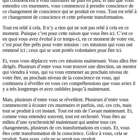
qui commencent à vous murmurer de plus en plus, et tant que vous
entendez ces murmures, vous commencez à prendre conscience de
ce changement de conscience qui se produit en vous. Tout est relié à
ce changement de conscience et cette présente transformation.
Tout est relié à cela. Il n’y a rien qui ne soit pas relié à cela en ce
moment. Puisque c’est pour cette raison que vous êtes ici. C’est ce
en quoi vous avez évolué à ce temps-ci, en ce moment de votre vie,
c’est pour être prêts pour votre mission : ces missions qui vous ont
emmené ici ; ceux qui se sont portés volontaires pour être ici.
Et, vous vous déplacez vers ces missions maintenant. Vous allez être
dirigés. Plusieurs d’entre vous vont trouver une direction, un mentor
qui viendra à vous, qui va vous emmener au prochain niveau de
votre être, au prochain niveau de la conscience en vous, qui
continuera à réveiller en vous ces compréhensions que vous aviez il
y a très longtemps et avez oubliées jusqu’à maintenant.
Mais, plusieurs d’entre vous se réveillent. Plusieurs d’entre vous
commencent à écouter ces murmures et parfois, oui, ces cris, mais
tout se produit à cet instant. Tout est mis de l’avant maintenant. Et,
comme vous entendez souvent, tout est orchestré. Vous êtes au
milieu d’une synchronicité maintenant qui amène tous ces
changements, plusieurs de ces transformations en cours. Et, vous
êtes cette transformation de la conscience. Grâce à vous, cela se
produit. Sans vous, cela ne se serait pas produit.