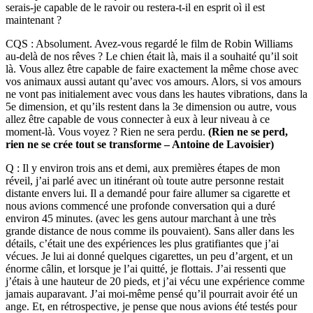
serais-je capable de le ravoir ou restera-t-il en esprit oì il est
maintenant ?
CQS : Absolument. Avez-vous regardé le film de Robin Williams
au-delà de nos rêves ? Le chien était là, mais il a souhaité qu’il soit
là. Vous allez être capable de faire exactement la même chose avec
vos animaux aussi autant qu’avec vos amours. Alors, si vos amours
ne vont pas initialement avec vous dans les hautes vibrations, dans la
5e dimension, et qu’ils restent dans la 3e dimension ou autre, vous
allez être capable de vous connecter à eux à leur niveau à ce
moment-là. Vous voyez ? Rien ne sera perdu.
(Rien ne se perd,
rien ne se crée tout se transforme – Antoine de Lavoisier)
Q : Il y environ trois ans et demi, aux premières étapes de mon
réveil, j’ai parlé avec un itinérant où toute autre personne restait
distante envers lui. Il a demandé pour faire allumer sa cigarette et
nous avions commencé une profonde conversation qui a duré
environ 45 minutes. (avec les gens autour marchant à une très
grande distance de nous comme ils pouvaient). Sans aller dans les
détails, c’était une des expériences les plus gratifiantes que j’ai
vécues. Je lui ai donné quelques cigarettes, un peu d’argent, et un
énorme câlin, et lorsque je l’ai quitté, je flottais. J’ai ressenti que
j’étais à une hauteur de 20 pieds, et j’ai vécu une expérience comme
jamais auparavant. J’ai moi-même pensé qu’il pourrait avoir été un
ange. Et, en rétrospective, je pense que nous avions été testés pour