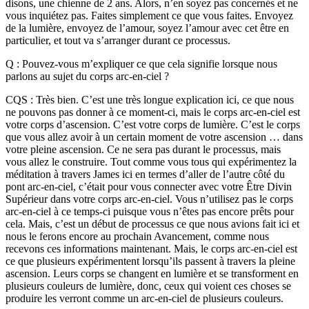
disons, une chienne de 2 ans. Alors, n’en soyez pas concernés et ne
vous inquiétez pas. Faites simplement ce que vous faites. Envoyez
de la lumière, envoyez de l’amour, soyez l’amour avec cet être en
particulier, et tout va s’arranger durant ce processus.
Q : Pouvez-vous m’expliquer ce que cela signifie lorsque nous
parlons au sujet du corps arc-en-ciel ?
CQS : Très bien. C’est une très longue explication ici, ce que nous
ne pouvons pas donner à ce moment-ci, mais le corps arc-en-ciel est
votre corps d’ascension. C’est votre corps de lumière. C’est le corps
que vous allez avoir à un certain moment de votre ascension … dans
votre pleine ascension. Ce ne sera pas durant le processus, mais
vous allez le construire. Tout comme vous tous qui expérimentez la
méditation à travers James ici en termes d’aller de l’autre côté du
pont arc-en-ciel, c’était pour vous connecter avec votre Être Divin
Supérieur dans votre corps arc-en-ciel. Vous n’utilisez pas le corps
arc-en-ciel à ce temps-ci puisque vous n’êtes pas encore prêts pour
cela. Mais, c’est un début de processus ce que nous avions fait ici et
nous le ferons encore au prochain Avancement, comme nous
recevons ces informations maintenant. Mais, le corps arc-en-ciel est
ce que plusieurs expérimentent lorsqu’ils passent à travers la pleine
ascension. Leurs corps se changent en lumière et se transforment en
plusieurs couleurs de lumière, donc, ceux qui voient ces choses se
produire les verront comme un arc-en-ciel de plusieurs couleurs.