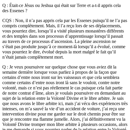
Q : Était-ce Jésus ou Jeshua qui était sur Terre et a-t-il appris cela
des Essenes ?
CQS : Non, il n’a pas appris cela par les Essenes puisqu’il ne l’a pas
compris complètement. Mais, il l’a reçu lors de ses déplacements,
vous pourriez dire, lorsqu’il a visité plusieurs monastères différents
et des temples dans son processus d’apprentissage lorsqu’il passait
au travers de ce processus d’ascension. La pleine ascension ne
s’était pas produite jusqu’à ce moment-là lorsqu’il a évolué, comme
vous pourriez le dire, évolué depuis la mort malgré le fait qu’il
n’était jamais complètement mort.
Q : Je veux poursuivre sur quelque chose que vous aviez dit la
semaine dernière lorsque vous parliez à propos de la façon que
certains d’entre nous iront sur les vaisseaux et que cela semblera
comme certains d’entre nous iront là sans le vouloir, contre notre
volonté, mais ce n’est pas réellement le cas puisque cela fait partie
de notre contrat d’âme, alors je voulais poursuivre en demandant au
sujet de la relation entre la Volonté Divine et le libre arbitre. Je sais
que nous avons le libre arbitre ici, mais j’ai vécu des expériences très
intenses, on m’a sauvé la vie d’un accident de voiture, j’ai reçu une
intervention divine pour me garder sur le droit chemin pour être sur
que je rencontre ma flamme jumelle. Alors, j’ai définitivement vu la
Volonté Divine tromper mon libre arbitre à plusieurs occasions, alors
je me demande si vous pourriez parler de la relation entre la Volonté