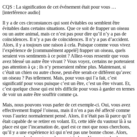
CQS : La signification de cet événement était pour vous …
[interférence audio]
Il y a de ces circonstances qui sont évitables ou semblent être
évitables dans certains situations. Que ce soit de frapper un oiseau
ou un autre animal, mais ce n’est pas pour dire qu’il n’y a pas de
coïncidences. Il n’y a pas de coïncidences. Il n’y a pas d’accident.
Alors, il y a toujours une raison à cela. Puisque comme vous vivez
l’expérience de [communément appelé] frapper un oiseau, quels
seraient vos sentiments à ce point ? Alliez-vous ressentir que vous
avez blessé un autre être vivant ? Vous voyez, certains ne porteraient
pas attention à ça ; ils n’y penseraient même plus. Maintenant, si
c’était un chien ou autre chose, peut-être serait-ce différent qu’avec
un oiseau ? Pas tellement. Mais, pour vous qui l’a fait, c’est
significatif pour vous puisque c’est un être, c’est un être vivant. Et,
c’est quelque chose qui est très difficile pour vous à garder en termes
de voir un autre être souffrir comme ça.
Mais, nous pouvons vous parler de cet exemple-ci. Oui, vous avez
effectivement frappé l’oiseau, mais il n’en a pas été affecté comme
vous l’auriez normalement pensé. Alors, il n’était pas là parce qu’il
était capable de se retirer en volant. Et, cette idée du vautour là à sa
place est que l’incarnation de, quel est ce mot que nous cherchons,
qu’il y a une expérience ici qui n’est pas une bonne chose. Alors,