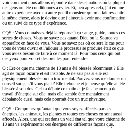
voir comment nous allions répondre dans des situations où la plupart
des gens ont été conditionnés à éviter. Et, peu après cela, j’ai eu une
autre expérience avec un autre gentil monsieur qui m’a fait ressentir
la même chose, alors je devine que j’aimerais avoir une confirmation
ou un suivi de ce type d’expérience.
CQS : Vous connaissez déjà la réponse à ça : ange, guide, toutes ces
sortes de choses. Vous ne savez pas quand Dieu ou la Source va
apparaître en face de vous. Vous ne savez pas où ce sera le cas pour
vous de vous ouvrir et l’allouer le processus se produire était ce que
vous aviez besoin de faire à ce moment-là. Pour tous ceux qui ont
des yeux pour voir et des oreilles pour entendre.
Q : Est-ce que ma chienne de 13 ans a été blessée récemment ? Elle
agit de façon bizarre et est instable. Je ne sais pas si elle est
physiquement blessée ou un truc mental. Pouvez-vous me donner un
conseil sur ça s’il vous plait ? Elle trébuche et je pense qu’elle ait été
blessée à son dos. Cela a débuté ce matin et je fais beaucoup de
travail d’énergie sur elle, mais elle semble être mentalement
débalancée aussi, mais cela pourrait être un truc physique.
CQS : Comprenez qu’autant que vous soyez affectés par ces
énergies, les animaux, les plantes et toutes ces choses en sont aussi
affectés. Alors, une qui est dans un vieil état tel que votre chienne de
13 ans va expérimenter ces énergies de différentes façons que,