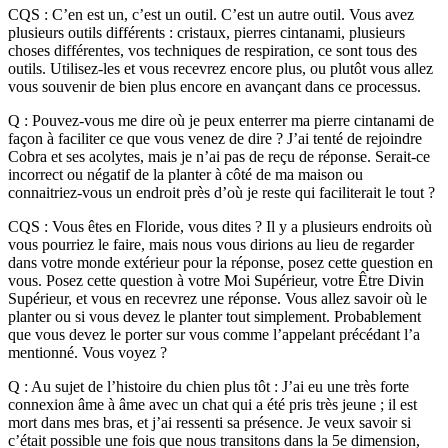
CQS : C’en est un, c’est un outil. C’est un autre outil. Vous avez
plusieurs outils différents : cristaux, pierres cintanami, plusieurs
choses différentes, vos techniques de respiration, ce sont tous des
outils. Utilisez-les et vous recevrez encore plus, ou plutôt vous allez
vous souvenir de bien plus encore en avançant dans ce processus.
Q : Pouvez-vous me dire où je peux enterrer ma pierre cintanami de
façon à faciliter ce que vous venez de dire ? J’ai tenté de rejoindre
Cobra et ses acolytes, mais je n’ai pas de reçu de réponse. Serait-ce
incorrect ou négatif de la planter à côté de ma maison ou
connaitriez-vous un endroit près d’où je reste qui faciliterait le tout ?
CQS : Vous êtes en Floride, vous dites ? Il y a plusieurs endroits où
vous pourriez le faire, mais nous vous dirions au lieu de regarder
dans votre monde extérieur pour la réponse, posez cette question en
vous. Posez cette question à votre Moi Supérieur, votre Être Divin
Supérieur, et vous en recevrez une réponse. Vous allez savoir où le
planter ou si vous devez le planter tout simplement. Probablement
que vous devez le porter sur vous comme l’appelant précédant l’a
mentionné. Vous voyez ?
Q : Au sujet de l’histoire du chien plus tôt : J’ai eu une très forte
connexion âme à âme avec un chat qui a été pris très jeune ; il est
mort dans mes bras, et j’ai ressenti sa présence. Je veux savoir si
c’était possible une fois que nous transitons dans la 5e dimension,