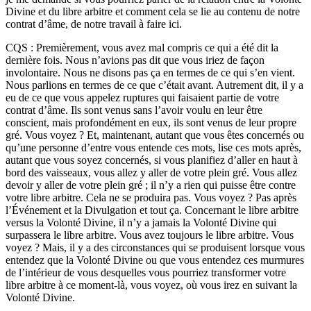
Divine et du libre arbitre et comment cela se lie au contenu de notre
contrat d’âme, de notre travail à faire ici.
CQS : Premièrement, vous avez mal compris ce qui a été dit la
dernière fois. Nous n’avions pas dit que vous iriez de façon
involontaire. Nous ne disons pas ça en termes de ce qui s’en vient.
Nous parlions en termes de ce que c’était avant. Autrement dit, il y a
eu de ce que vous appelez ruptures qui faisaient partie de votre
contrat d’âme. Ils sont venus sans l’avoir voulu en leur être
conscient, mais profondément en eux, ils sont venus de leur propre
gré. Vous voyez ? Et, maintenant, autant que vous êtes concernés ou
qu’une personne d’entre vous entende ces mots, lise ces mots après,
autant que vous soyez concernés, si vous planifiez d’aller en haut à
bord des vaisseaux, vous allez y aller de votre plein gré. Vous allez
devoir y aller de votre plein gré ; il n’y a rien qui puisse être contre
votre libre arbitre. Cela ne se produira pas. Vous voyez ? Pas après
l’Événement et la Divulgation et tout ça. Concernant le libre arbitre
versus la Volonté Divine, il n’y a jamais la Volonté Divine qui
surpassera le libre arbitre. Vous avez toujours le libre arbitre. Vous
voyez ? Mais, il y a des circonstances qui se produisent lorsque vous
entendez que la Volonté Divine ou que vous entendez ces murmures
de l’intérieur de vous desquelles vous pourriez transformer votre
libre arbitre à ce moment-là, vous voyez, où vous irez en suivant la
Volonté Divine.