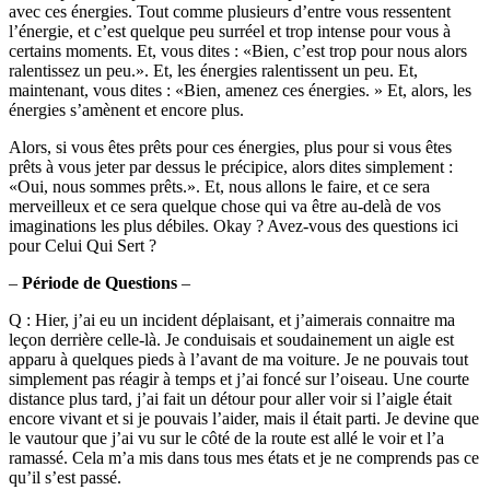
avec ces énergies. Tout comme plusieurs d’entre vous ressentent
l’énergie, et c’est quelque peu surréel et trop intense pour vous à
certains moments. Et, vous dites : «Bien, c’est trop pour nous alors
ralentissez un peu.». Et, les énergies ralentissent un peu. Et,
maintenant, vous dites : «Bien, amenez ces énergies. » Et, alors, les
énergies s’amènent et encore plus.
Alors, si vous êtes prêts pour ces énergies, plus pour si vous êtes
prêts à vous jeter par dessus le précipice, alors dites simplement :
«Oui, nous sommes prêts.». Et, nous allons le faire, et ce sera
merveilleux et ce sera quelque chose qui va être au-delà de vos
imaginations les plus débiles. Okay ? Avez-vous des questions ici
pour Celui Qui Sert ?
–
Période de Questions
–
Q : Hier, j’ai eu un incident déplaisant, et j’aimerais connaitre ma
leçon derrière celle-là. Je conduisais et soudainement un aigle est
apparu à quelques pieds à l’avant de ma voiture. Je ne pouvais tout
simplement pas réagir à temps et j’ai foncé sur l’oiseau. Une courte
distance plus tard, j’ai fait un détour pour aller voir si l’aigle était
encore vivant et si je pouvais l’aider, mais il était parti. Je devine que
le vautour que j’ai vu sur le côté de la route est allé le voir et l’a
ramassé. Cela m’a mis dans tous mes états et je ne comprends pas ce
qu’il s’est passé.