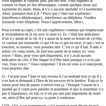
vous regardez le vautour, plus, pas très bon. Vous regardez le
vautour en étant un être démoniaque, comme quelque chose qui
tourmente les morts. Mais, il n’y a aucune mortalité ici à tourmenter.
Alors, pourquoi était-il là ? Parce que c’était une expérience
[interférence téléphonique].. interférence au téléphone. Veuillez
assourdir votre téléphone. Nous l’apprécierions. Merci.
Pour revenir au sujet, c’est une expérience continue qui remplacerait
le ressentiment de la vie avec la mort ici. Et, c’était une indication
d’où il y aurait de la vie, il y a aussi de la mort en termes de cet être,
ce vautour qui tourmente ce qui vit ou ce qui est mort, et que c’est sa
fonction, sa mission, vous pourriez dire. C’est ce qu’il fait. Il aide à
retirer ces corps morts, ils font tous partie de la nature ici, vous
voyez ? Mais, pour vous spécifiquement, il n’y avait aucune
indication de cela, d’être frappé et d’être mort puisque ce n’est pas
vrai. Vous voyez ? Vous comprenez ? Il en est venu à ce rond-point,
vous pourriez dire.
Q : J’ai prié pour l’âme et suis revenu et j’ai souhaité tout ce qu’il y
a de bon et demandé à Dieu de lui envoyer de la lumière. Était-ce la
raison pour moi de passer à travers tout ça ? Puisque l’oiseau m’a
montré qu’il volait pour prendre la nourriture et que la nourriture n’a
pas d’importance, en fait, ce n’est pas une part importante de notre
vie, alors d’être tué pour ça, ça porte à confusion.
CQS : Oui, nous comprenons, c’est pourquoi nous disons ici que