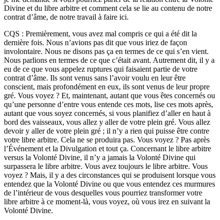
Divine et du libre arbitre et comment cela se lie au contenu de notre
contrat d’âme, de notre travail à faire ici.
CQS : Premièrement, vous avez mal compris ce qui a été dit la
dernière fois. Nous n’avions pas dit que vous iriez de façon
involontaire. Nous ne disons pas ça en termes de ce qui s’en vient.
Nous parlions en termes de ce que c’était avant. Autrement dit, il y a
eu de ce que vous appelez ruptures qui faisaient partie de votre
contrat d’âme. Ils sont venus sans l’avoir voulu en leur être
conscient, mais profondément en eux, ils sont venus de leur propre
gré. Vous voyez ? Et, maintenant, autant que vous êtes concernés ou
qu’une personne d’entre vous entende ces mots, lise ces mots après,
autant que vous soyez concernés, si vous planifiez d’aller en haut à
bord des vaisseaux, vous allez y aller de votre plein gré. Vous allez
devoir y aller de votre plein gré ; il n’y a rien qui puisse être contre
votre libre arbitre. Cela ne se produira pas. Vous voyez ? Pas après
l’Événement et la Divulgation et tout ça. Concernant le libre arbitre
versus la Volonté Divine, il n’y a jamais la Volonté Divine qui
surpassera le libre arbitre. Vous avez toujours le libre arbitre. Vous
voyez ? Mais, il y a des circonstances qui se produisent lorsque vous
entendez que la Volonté Divine ou que vous entendez ces murmures
de l’intérieur de vous desquelles vous pourriez transformer votre
libre arbitre à ce moment-là, vous voyez, où vous irez en suivant la
Volonté Divine.