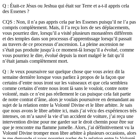
Q : Était-ce Jésus ou Jeshua qui était sur Terre et a-t-il appris cela
des Essenes ?
CQS : Non, il n’a pas appris cela par les Essenes puisqu’il ne l’a pas
compris complètement. Mais, il l’a reçu lors de ses déplacements,
vous pourriez dire, lorsqu’il a visité plusieurs monastères différents
et des temples dans son processus d’apprentissage lorsqu’il passait
au travers de ce processus d’ascension. La pleine ascension ne
s’était pas produite jusqu’à ce moment-là lorsqu’il a évolué, comme
vous pourriez le dire, évolué depuis la mort malgré le fait qu’il
n’était jamais complètement mort.
Q : Je veux poursuivre sur quelque chose que vous aviez dit la
semaine dernière lorsque vous parliez à propos de la façon que
certains d’entre nous iront sur les vaisseaux et que cela semblera
comme certains d’entre nous iront là sans le vouloir, contre notre
volonté, mais ce n’est pas réellement le cas puisque cela fait partie
de notre contrat d’âme, alors je voulais poursuivre en demandant au
sujet de la relation entre la Volonté Divine et le libre arbitre. Je sais
que nous avons le libre arbitre ici, mais j’ai vécu des expériences très
intenses, on m’a sauvé la vie d’un accident de voiture, j’ai reçu une
intervention divine pour me garder sur le droit chemin pour être sur
que je rencontre ma flamme jumelle. Alors, j’ai définitivement vu la
Volonté Divine tromper mon libre arbitre à plusieurs occasions, alors
je me demande si vous pourriez parler de la relation entre la Volonté