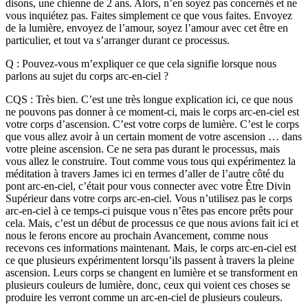
disons, une chienne de 2 ans. Alors, n’en soyez pas concernés et ne
vous inquiétez pas. Faites simplement ce que vous faites. Envoyez
de la lumière, envoyez de l’amour, soyez l’amour avec cet être en
particulier, et tout va s’arranger durant ce processus.
Q : Pouvez-vous m’expliquer ce que cela signifie lorsque nous
parlons au sujet du corps arc-en-ciel ?
CQS : Très bien. C’est une très longue explication ici, ce que nous
ne pouvons pas donner à ce moment-ci, mais le corps arc-en-ciel est
votre corps d’ascension. C’est votre corps de lumière. C’est le corps
que vous allez avoir à un certain moment de votre ascension … dans
votre pleine ascension. Ce ne sera pas durant le processus, mais
vous allez le construire. Tout comme vous tous qui expérimentez la
méditation à travers James ici en termes d’aller de l’autre côté du
pont arc-en-ciel, c’était pour vous connecter avec votre Être Divin
Supérieur dans votre corps arc-en-ciel. Vous n’utilisez pas le corps
arc-en-ciel à ce temps-ci puisque vous n’êtes pas encore prêts pour
cela. Mais, c’est un début de processus ce que nous avions fait ici et
nous le ferons encore au prochain Avancement, comme nous
recevons ces informations maintenant. Mais, le corps arc-en-ciel est
ce que plusieurs expérimentent lorsqu’ils passent à travers la pleine
ascension. Leurs corps se changent en lumière et se transforment en
plusieurs couleurs de lumière, donc, ceux qui voient ces choses se
produire les verront comme un arc-en-ciel de plusieurs couleurs.