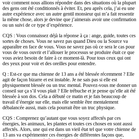
voir comment nous allions répondre dans des situations où la plupart
des gens ont été conditionnés à éviter. Et, peu après cela, j’ai eu une
autre expérience avec un autre gentil monsieur qui m’a fait ressentir
la même chose, alors je devine que j’aimerais avoir une confirmation
ou un suivi de ce type d’expérience.
CQS : Vous connaissez déjà la réponse à ça : ange, guide, toutes ces
sortes de choses. Vous ne savez pas quand Dieu ou la Source va
apparaître en face de vous. Vous ne savez pas où ce sera le cas pour
vous de vous ouvrir et l’allouer le processus se produire était ce que
vous aviez besoin de faire à ce moment-là. Pour tous ceux qui ont
des yeux pour voir et des oreilles pour entendre.
Q : Est-ce que ma chienne de 13 ans a été blessée récemment ? Elle
agit de façon bizarre et est instable. Je ne sais pas si elle est
physiquement blessée ou un truc mental. Pouvez-vous me donner un
conseil sur ça s’il vous plait ? Elle trébuche et je pense qu’elle ait été
blessée à son dos. Cela a débuté ce matin et je fais beaucoup de
travail d’énergie sur elle, mais elle semble être mentalement
débalancée aussi, mais cela pourrait être un truc physique.
CQS : Comprenez qu’autant que vous soyez affectés par ces
énergies, les animaux, les plantes et toutes ces choses en sont aussi
affectés. Alors, une qui est dans un vieil état tel que votre chienne de
13 ans va expérimenter ces énergies de différentes façons que,