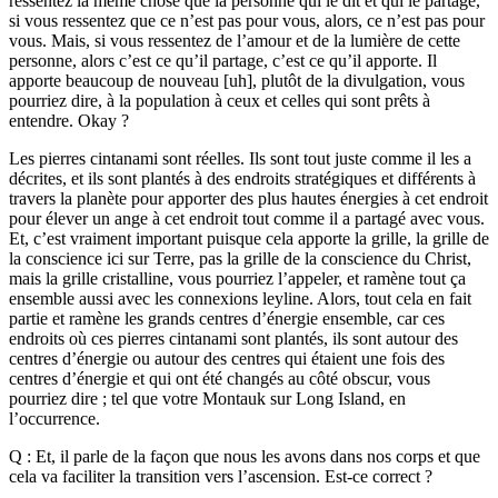
ressentez la même chose que la personne qui le dit et qui le partage,
si vous ressentez que ce n’est pas pour vous, alors, ce n’est pas pour
vous. Mais, si vous ressentez de l’amour et de la lumière de cette
personne, alors c’est ce qu’il partage, c’est ce qu’il apporte. Il
apporte beaucoup de nouveau [uh], plutôt de la divulgation, vous
pourriez dire, à la population à ceux et celles qui sont prêts à
entendre. Okay ?
Les pierres cintanami sont réelles. Ils sont tout juste comme il les a
décrites, et ils sont plantés à des endroits stratégiques et différents à
travers la planète pour apporter des plus hautes énergies à cet endroit
pour élever un ange à cet endroit tout comme il a partagé avec vous.
Et, c’est vraiment important puisque cela apporte la grille, la grille de
la conscience ici sur Terre, pas la grille de la conscience du Christ,
mais la grille cristalline, vous pourriez l’appeler, et ramène tout ça
ensemble aussi avec les connexions leyline. Alors, tout cela en fait
partie et ramène les grands centres d’énergie ensemble, car ces
endroits où ces pierres cintanami sont plantés, ils sont autour des
centres d’énergie ou autour des centres qui étaient une fois des
centres d’énergie et qui ont été changés au côté obscur, vous
pourriez dire ; tel que votre Montauk sur Long Island, en
l’occurrence.
Q : Et, il parle de la façon que nous les avons dans nos corps et que
cela va faciliter la transition vers l’ascension. Est-ce correct ?