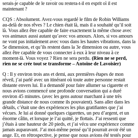
serais-je capable de le ravoir ou restera-t-il en esprit oì il est
maintenant ?
CQS : Absolument. Avez-vous regardé le film de Robin Williams
au-delà de nos rêves ? Le chien était là, mais il a souhaité qu’il soit
là. Vous allez être capable de faire exactement la même chose avec
vos animaux aussi autant qu’avec vos amours. Alors, si vos amours
ne vont pas initialement avec vous dans les hautes vibrations, dans la
5e dimension, et qu’ils restent dans la 3e dimension ou autre, vous
allez être capable de vous connecter à eux à leur niveau à ce
moment-là. Vous voyez ? Rien ne sera perdu.
(Rien ne se perd,
rien ne se crée tout se transforme – Antoine de Lavoisier)
Q : Il y environ trois ans et demi, aux premières étapes de mon
réveil, j’ai parlé avec un itinérant où toute autre personne restait
distante envers lui. Il a demandé pour faire allumer sa cigarette et
nous avions commencé une profonde conversation qui a duré
environ 45 minutes. (avec les gens autour marchant à une très
grande distance de nous comme ils pouvaient). Sans aller dans les
détails, c’était une des expériences les plus gratifiantes que j’ai
vécues. Je lui ai donné quelques cigarettes, un peu d’argent, et un
énorme câlin, et lorsque je l’ai quitté, je flottais. J’ai ressenti que
j’étais à une hauteur de 20 pieds, et j’ai vécu une expérience comme
jamais auparavant. J’ai moi-même pensé qu’il pourrait avoir été un
ange. Et, en rétrospective, je pense que nous avions été testés pour