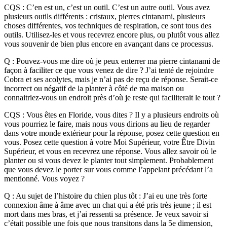
CQS : C’en est un, c’est un outil. C’est un autre outil. Vous avez
plusieurs outils différents : cristaux, pierres cintanami, plusieurs
choses différentes, vos techniques de respiration, ce sont tous des
outils. Utilisez-les et vous recevrez encore plus, ou plutôt vous allez
vous souvenir de bien plus encore en avançant dans ce processus.
Q : Pouvez-vous me dire où je peux enterrer ma pierre cintanami de
façon à faciliter ce que vous venez de dire ? J’ai tenté de rejoindre
Cobra et ses acolytes, mais je n’ai pas de reçu de réponse. Serait-ce
incorrect ou négatif de la planter à côté de ma maison ou
connaitriez-vous un endroit près d’où je reste qui faciliterait le tout ?
CQS : Vous êtes en Floride, vous dites ? Il y a plusieurs endroits où
vous pourriez le faire, mais nous vous dirions au lieu de regarder
dans votre monde extérieur pour la réponse, posez cette question en
vous. Posez cette question à votre Moi Supérieur, votre Être Divin
Supérieur, et vous en recevrez une réponse. Vous allez savoir où le
planter ou si vous devez le planter tout simplement. Probablement
que vous devez le porter sur vous comme l’appelant précédant l’a
mentionné. Vous voyez ?
Q : Au sujet de l’histoire du chien plus tôt : J’ai eu une très forte
connexion âme à âme avec un chat qui a été pris très jeune ; il est
mort dans mes bras, et j’ai ressenti sa présence. Je veux savoir si
c’était possible une fois que nous transitons dans la 5e dimension,