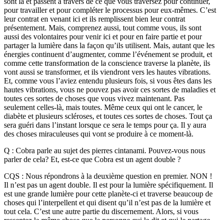
sont là et passent à travers de ce que vous traversez pour continuer,
pour travailler et pour compléter le processus pour eux-mêmes. C’est
leur contrat en venant ici et ils remplissent bien leur contrat
présentement. Mais, comprenez aussi, tout comme vous, ils sont
aussi des volontaires pour venir ici et pour en faire partie et pour
partager la lumière dans la façon qu’ils utilisent. Mais, autant que les
énergies continuent d’augmenter, comme l’événement se produit, et
comme cette transformation de la conscience traverse la planète, ils
vont aussi se transformer, et ils viendront vers les hautes vibrations.
Et, comme vous l’aviez entendu plusieurs fois, si vous êtes dans les
hautes vibrations, vous ne pouvez pas avoir ces sortes de maladies et
toutes ces sortes de choses que vous vivez maintenant. Pas
seulement celles-là, mais toutes. Même ceux qui ont le cancer, le
diabète et plusieurs scléroses, et toutes ces sortes de choses. Tout ça
sera guéri dans l’instant lorsque ce sera le temps pour ça. Il y aura
des choses miraculeuses qui vont se produire à ce moment-là.
Q : Cobra parle au sujet des pierres cintanami. Pouvez-vous nous
parler de cela? Et, est-ce que Cobra est un agent double ?
CQS : Nous répondrons à la deuxième question en premier. NON !
Il n’est pas un agent double. Il est pour la lumière spécifiquement. Il
est une grande lumière pour cette planète-ci et traverse beaucoup de
choses qui l’interpellent et qui disent qu’il n’est pas de la lumière et
tout cela. C’est une autre partie du discernement. Alors, si vous