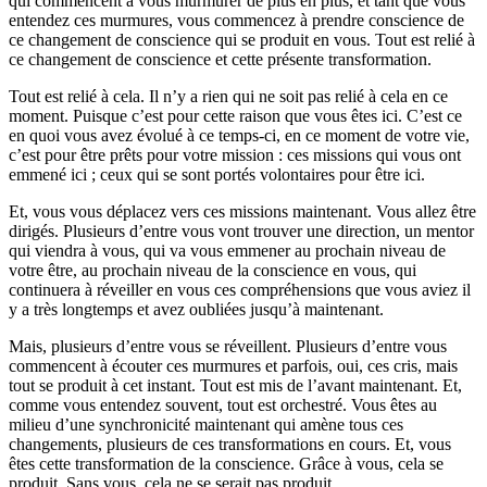
qui commencent à vous murmurer de plus en plus, et tant que vous
entendez ces murmures, vous commencez à prendre conscience de
ce changement de conscience qui se produit en vous. Tout est relié à
ce changement de conscience et cette présente transformation.
Tout est relié à cela. Il n’y a rien qui ne soit pas relié à cela en ce
moment. Puisque c’est pour cette raison que vous êtes ici. C’est ce
en quoi vous avez évolué à ce temps-ci, en ce moment de votre vie,
c’est pour être prêts pour votre mission : ces missions qui vous ont
emmené ici ; ceux qui se sont portés volontaires pour être ici.
Et, vous vous déplacez vers ces missions maintenant. Vous allez être
dirigés. Plusieurs d’entre vous vont trouver une direction, un mentor
qui viendra à vous, qui va vous emmener au prochain niveau de
votre être, au prochain niveau de la conscience en vous, qui
continuera à réveiller en vous ces compréhensions que vous aviez il
y a très longtemps et avez oubliées jusqu’à maintenant.
Mais, plusieurs d’entre vous se réveillent. Plusieurs d’entre vous
commencent à écouter ces murmures et parfois, oui, ces cris, mais
tout se produit à cet instant. Tout est mis de l’avant maintenant. Et,
comme vous entendez souvent, tout est orchestré. Vous êtes au
milieu d’une synchronicité maintenant qui amène tous ces
changements, plusieurs de ces transformations en cours. Et, vous
êtes cette transformation de la conscience. Grâce à vous, cela se
produit. Sans vous, cela ne se serait pas produit.