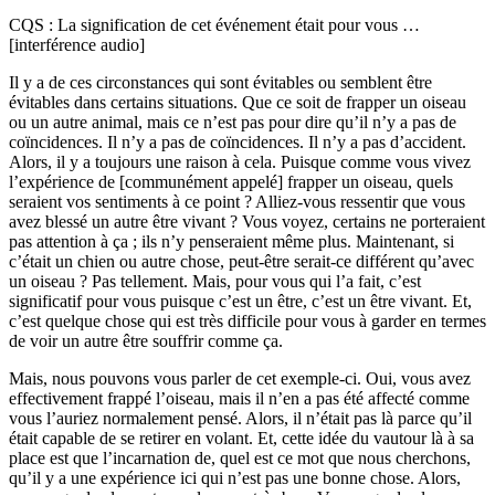
CQS : La signification de cet événement était pour vous …
[interférence audio]
Il y a de ces circonstances qui sont évitables ou semblent être
évitables dans certains situations. Que ce soit de frapper un oiseau
ou un autre animal, mais ce n’est pas pour dire qu’il n’y a pas de
coïncidences. Il n’y a pas de coïncidences. Il n’y a pas d’accident.
Alors, il y a toujours une raison à cela. Puisque comme vous vivez
l’expérience de [communément appelé] frapper un oiseau, quels
seraient vos sentiments à ce point ? Alliez-vous ressentir que vous
avez blessé un autre être vivant ? Vous voyez, certains ne porteraient
pas attention à ça ; ils n’y penseraient même plus. Maintenant, si
c’était un chien ou autre chose, peut-être serait-ce différent qu’avec
un oiseau ? Pas tellement. Mais, pour vous qui l’a fait, c’est
significatif pour vous puisque c’est un être, c’est un être vivant. Et,
c’est quelque chose qui est très difficile pour vous à garder en termes
de voir un autre être souffrir comme ça.
Mais, nous pouvons vous parler de cet exemple-ci. Oui, vous avez
effectivement frappé l’oiseau, mais il n’en a pas été affecté comme
vous l’auriez normalement pensé. Alors, il n’était pas là parce qu’il
était capable de se retirer en volant. Et, cette idée du vautour là à sa
place est que l’incarnation de, quel est ce mot que nous cherchons,
qu’il y a une expérience ici qui n’est pas une bonne chose. Alors,