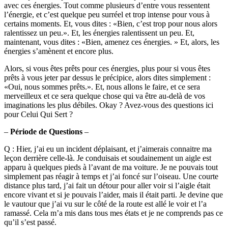
avec ces énergies. Tout comme plusieurs d’entre vous ressentent
l’énergie, et c’est quelque peu surréel et trop intense pour vous à
certains moments. Et, vous dites : «Bien, c’est trop pour nous alors
ralentissez un peu.». Et, les énergies ralentissent un peu. Et,
maintenant, vous dites : «Bien, amenez ces énergies. » Et, alors, les
énergies s’amènent et encore plus.
Alors, si vous êtes prêts pour ces énergies, plus pour si vous êtes
prêts à vous jeter par dessus le précipice, alors dites simplement :
«Oui, nous sommes prêts.». Et, nous allons le faire, et ce sera
merveilleux et ce sera quelque chose qui va être au-delà de vos
imaginations les plus débiles. Okay ? Avez-vous des questions ici
pour Celui Qui Sert ?
–
Période de Questions
–
Q : Hier, j’ai eu un incident déplaisant, et j’aimerais connaitre ma
leçon derrière celle-là. Je conduisais et soudainement un aigle est
apparu à quelques pieds à l’avant de ma voiture. Je ne pouvais tout
simplement pas réagir à temps et j’ai foncé sur l’oiseau. Une courte
distance plus tard, j’ai fait un détour pour aller voir si l’aigle était
encore vivant et si je pouvais l’aider, mais il était parti. Je devine que
le vautour que j’ai vu sur le côté de la route est allé le voir et l’a
ramassé. Cela m’a mis dans tous mes états et je ne comprends pas ce
qu’il s’est passé.